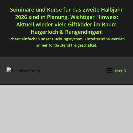
Seminare und Kurse für das zweite Halbjahr
2026 sind in Planung. Wichtiger Hinweis:
Aktuell wieder viele Giftköder im Raum
Haigerloch & Rangendingen!
Schaut einfach in unser Buchungssystem. Einzeltermine werden
immer fortlaufend freigeschaltet.
Menü