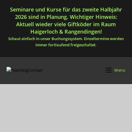
Seminare und Kurse für das zweite Halbjahr
2026 sind in Planung. Wichtiger Hinweis:
Aktuell wieder viele Giftköder im Raum
Haigerloch & Rangendingen!
Schaut einfach in unser Buchungssystem. Einzeltermine werden
immer fortlaufend freigeschaltet.
Menü