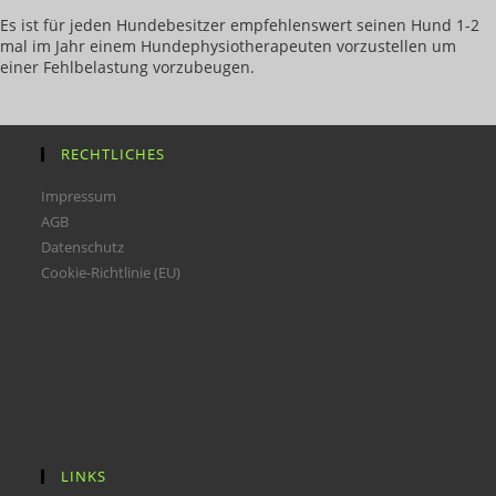
Es ist für jeden Hundebesitzer empfehlenswert seinen Hund 1-2
mal im Jahr einem Hundephysiotherapeuten vorzustellen um
einer Fehlbelastung vorzubeugen.
RECHTLICHES
Impressum
AGB
Datenschutz
Cookie-Richtlinie (EU)
LINKS