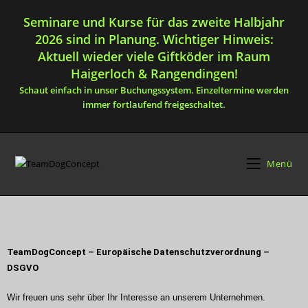
Seminare und Kurse für das zweite Halbjahr
2026 sind in Planung. Wichtiger Hinweis:
Aktuell wieder viele Giftköder im Raum
Haigerloch & Rangendingen!
Schaut einfach in unser Buchungssystem. Einzeltermine werden
immer fortlaufend freigeschaltet.
Menü
TeamDogConcept –
Europäische Datenschutzverordnung –
DSGVO
Wir freuen uns sehr über Ihr Interesse an unserem Unternehmen.