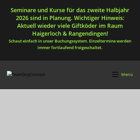
Seminare und Kurse für das zweite Halbjahr
2026 sind in Planung. Wichtiger Hinweis:
Aktuell wieder viele Giftköder im Raum
Haigerloch & Rangendingen!
Schaut einfach in unser Buchungssystem. Einzeltermine werden
immer fortlaufend freigeschaltet.
Menü